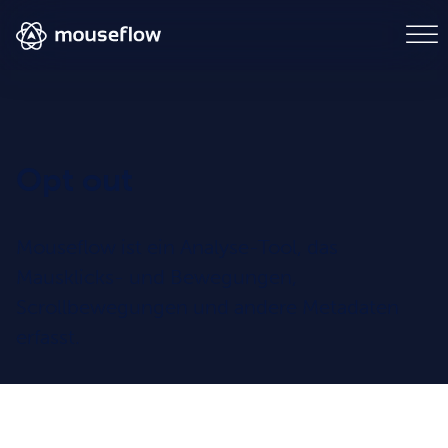
Opt out
Mouseflow ist ein Analyse-Tool, das
Mausklicks- und Bewegungen,
Scrollbewegungen und andere Metadaten
erfasst.