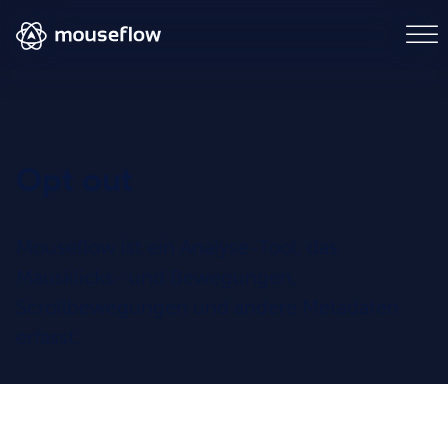
Opt out
Mouseflow ist ein Analyse-Tool, das
Mausklicks- und Bewegungen,
Scrollbewegungen und andere Metadaten
erfasst.